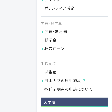
付属病院との連携
ボランティア活動
教育情報について
学費・奨学金
学費・教材費
奨学金
教育ローン
生活支援
学生寮
日本大学の厚生施設
付属施設
各種証明書の申請について
図書館
日本大学歯学部
大学院
歯科病院
日本大学歯学部付属