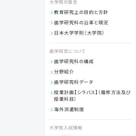
大学院の理念
歯科技工専門学校
日本大学歯学部附属
教育研究上の目的と方針
歯科衛生専門学校
歯学研究科の沿革と現況
日本大学歯学部附属
日本大学学則（大学院）
総合歯学研究所
日本大学歯学部
歯学研究について
歯学研究科の構成
卒業生の方
研究者の方
分野紹介
歯学研究科データ
授業計画【シラバス】（履修方法及び
授業科目）
日本大学歯学部
〒101-8310 東京都千代田区神田駿河台 1-8-13
海外派遣制度
交通アクセス
大学院入試情報
学部内向け
このサイトについて
個人情報保護方針