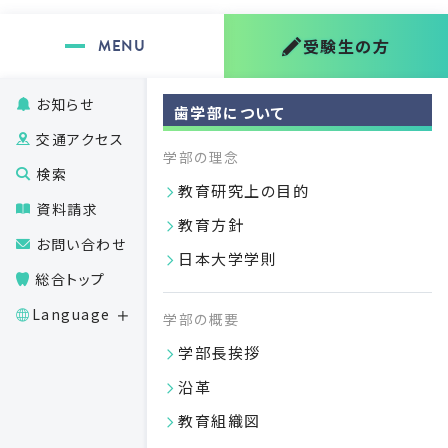
受験生の方
進級・卒業・原級
お知らせ
日本大学歯学部は学年進級制を採用しており、本学部が定
歯学部について
める進級判定及び単位認定要件に従って、各学年で設定さ
交通アクセス
学部の理念
れたすべての単位を修得する必要があります。
検索
教育研究上の目的
進級判定及び単位認定
資料請求
教育方針
進級判定及び単位認定は、各授業科目の成績評価点・成績
お問い合わせ
日本大学学則
評価表示について、下記の1～3の各号のすべてに該当する
総合トップ
ことを教授会で審議した上で、学部長が認定します。
Language
成績評価に成績評価点を用いる授業科目において、すべ
学部の概要
ての科目が60点以上であること。
学部長挨拶
成績評価に成績評価表示を用いる授業科目において、
沿革
すべての必修科目でC評価以上であること。
教育組織図
歯学系共用試験を受験する学年では、これに合格してい
ること。