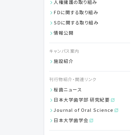
人権擁護の取り組み
進級判定及び単位認定の特例
FDに関する取り組み
進級判定及び単位認定の特例は、成績評価に成績評価点
SDに関する取り組み
を用いる授業科目に60点未満のものがある学生のうち、下
情報公開
記の1、2の各号のいずれにも該当する場合、教授会で審議
した上で、学部長が認定します。
キャンパス案内
成績評価に成績評価点を用いる授業科目において、50
点未満の授業科目がないこと。
施設紹介
当該学年の全授業科目による成績評価点の平均が60点
以上であること。
刊行物紹介・関連リンク
再試験の受験を放棄した場合、もしくは振り返り講義の成
桜歯ニュース
績評価点が基準点未満（小数点以下を切り捨てた値＝小数
日本大学歯学部 研究紀要
第1位を四捨五入しない）であった場合、進級判定及び単位
認定の特例は適用されません。
Journal of Oral Science
日本大学歯学会
原級
部則第9条及び部則第10条に該当しない学生及び教授会