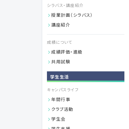
（休学を含む）を繰り返し、同一学年における在学の年限で
シラバス・講座紹介
ある3年を超える場合には退学となります。
授業計画（シラバス）
講座紹介
成績について
歯学部の教育
成績評価・進級
教育の特色（カリキュラム）
共用試験
6年間のステップ
学生生活
授業計画（シラバス）
キャンパスライフ
講座紹介
年間行事
学部要覧
クラブ活動
成績評価・進級
学生会
共用試験
学生支援