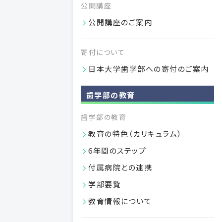
公開講座
の審議を経て学部長が進級・卒業するにふさわしくないと
判定した学生は原級となります。
公開講座のご案内
原級者の履修
寄付について
原級となった学生は、当該学年の全授業科目を履修しなけ
日本大学歯学部への寄付のご案内
ればなりません。
卒業判定
歯学部の教育
196単位以上を修得した学生について、教授会の審議を経
歯学部の教育
て、学部長の内申により学長が卒業を決定します。卒業者に
教育の特色（カリキュラム）
は、学士（歯学）の学位が授与されます。
6年間のステップ
修業年限及び在学年数
付属病院との連携
本学部の修業年限は最低6年とし、在学年数は12年を超え
学部要覧
ることができません。また、編入学した学生の修業年限は最
低5年とし、在学期間は11年を超えることができません。な
教育情報について
お、同一学年における在学年数は3年を限度とします。原級