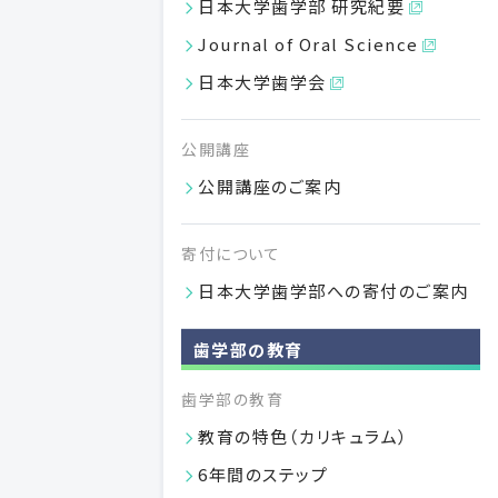
日本大学歯学部 研究紀要
令和
Journal of Oral Science
2022
日本大学歯学部本館竣工
日本大学歯学会
令和4
公開講座
公開講座のご案内
寄付について
日本大学歯学部への寄付のご案内
本館新校舎（令和4）
歯学部の教育
歯学部の教育
教育の特色（カリキュラム）
6年間のステップ
歯学部について