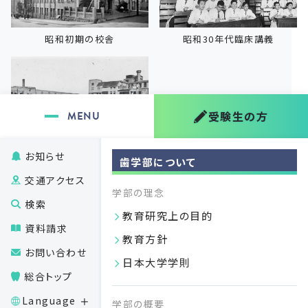
昭和初期の校舎
昭和30年代臨床講義
受験生の方
お知らせ
旧校舎・歯科病院
歯学部について
交通アクセス
学部の理念
検索
教育研究上の目的
平成
資料請求
教育方針
お問い合わせ
2005
日本大学学則
日本大学大学院歯学研究科2専攻を1専攻（歯
平成17
総合トップ
学専攻）に統一
Language
学部の概要