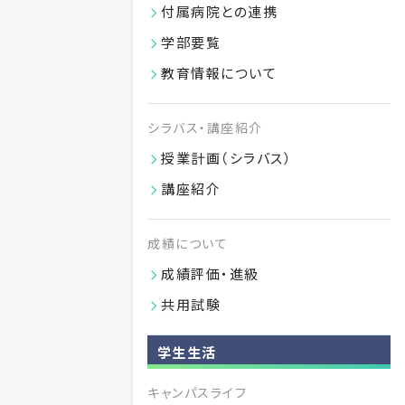
付属病院との連携
学部要覧
教育研究上の目的
教育情報について
教育方針
日本大学学則
シラバス・講座紹介
学部長挨拶
授業計画（シラバス）
沿革
講座紹介
教育組織図
人権擁護の取り組み
成績について
FDに関する取り組み
成績評価・進級
SDに関する取り組み
共用試験
情報公開
学生生活
施設紹介
キャンパスライフ
桜歯ニュース