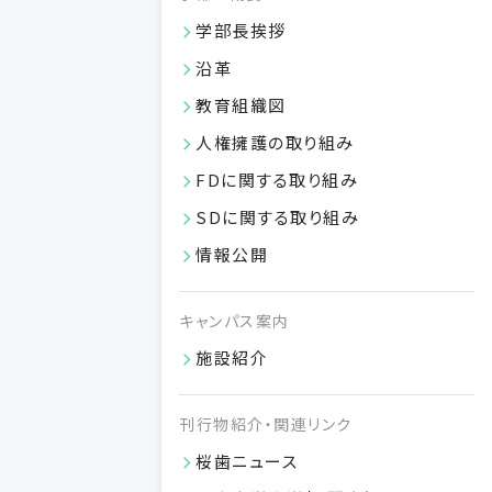
2006
歯学部4号館（歯学部80周年記念館）竣工
平成18
学部長挨拶
沿革
2007
日本大学歯学部附属歯科衛生専門学校3年制
平成19
教育組織図
に移行
人権擁護の取り組み
2016
日本大学歯学部創設100周年
FDに関する取り組み
平成28
SDに関する取り組み
情報公開
キャンパス案内
施設紹介
昭和から平成の校舎
刊行物紹介・関連リンク
桜歯ニュース