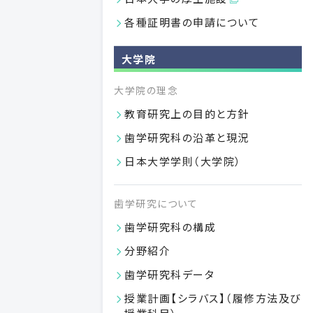
付属施設
各種証明書の申請について
図書館
日本大学歯学部
大学院
歯科病院
日本大学歯学部付属
大学院の理念
歯科技工専門学校
日本大学歯学部附属
教育研究上の目的と方針
歯科衛生専門学校
歯学研究科の沿革と現況
日本大学歯学部附属
日本大学学則（大学院）
総合歯学研究所
日本大学歯学部
歯学研究について
歯学研究科の構成
卒業生の方
研究者の方
分野紹介
歯学研究科データ
授業計画【シラバス】（履修方法及び