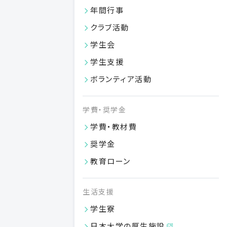
年間行事
日本大学歯学部 研究紀要
クラブ活動
Journal of Oral Science
学生会
日本大学歯学会
学生支援
公開講座のご案内
ボランティア活動
日本大学歯学部への
寄付のご案内
学費・奨学金
学費・教材費
奨学金
教育ローン
生活支援
学生寮
日本大学の厚生施設