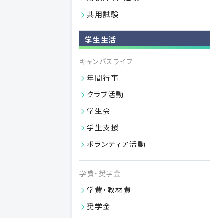
歯学研究科の構成
共用試験
分野紹介
歯学研究科データ
学生生活
授業計画【シラバス】
キャンパスライフ
（履修方法及び授業科目）
年間行事
学位（博士）論文審査
クラブ活動
海外派遣制度
学生会
入試情報
学生支援
入試データ
ボランティア活動
学費・奨学金
学費・奨学金
学費・教材費
奨学金