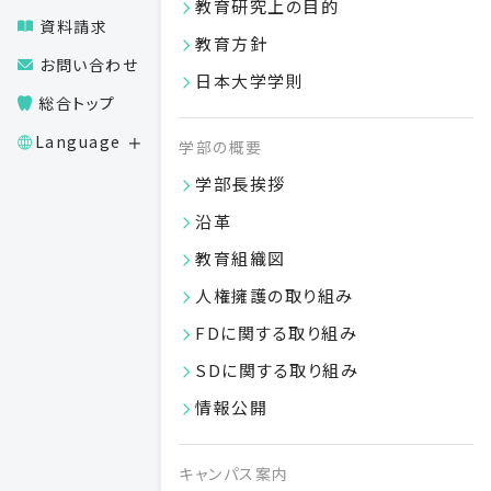
教育研究上の目的
資料請求
教育方針
口腔生化学/生化学
お問い合わせ
日本大学学則
総合トップ
口腔病理学/病理学
Language
学部の概要
学部長挨拶
歯科理工学
沿革
保存修復学
教育組織図
人権擁護の取り組み
歯内療法学
FDに関する取り組み
SDに関する取り組み
歯周病学
情報公開
総義歯補綴学
キャンパス案内