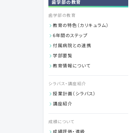
歯学部の教育
小児歯科学
歯学部の教育
教育の特色（カリキュラム）
口腔内科学
6年間のステップ
摂食機能療法学
付属病院との連携
学部要覧
教育情報について
シラバス・講座紹介
大学院
授業計画（シラバス）
教育研究上の目的と方針
講座紹介
歯学研究科の沿革と現況
成績について
日本大学学則（大学院）
成績評価・進級