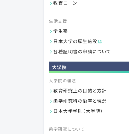
教育ローン
生活支援
学生寮
日本大学の厚生施設
付属施設
各種証明書の申請について
図書館
日本大学歯学部
大学院
歯科病院
日本大学歯学部付属
大学院の理念
歯科技工専門学校
日本大学歯学部附属
教育研究上の目的と方針
歯科衛生専門学校
歯学研究科の沿革と現況
日本大学歯学部附属
日本大学学則（大学院）
総合歯学研究所
日本大学歯学部
歯学研究について