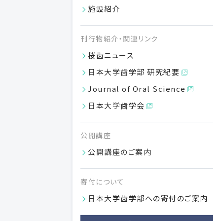
局部床義歯学
施設紹介
クラウン・ブリッジ学
刊行物紹介・関連リンク
桜歯ニュース
日本大学歯学部 研究紀要
Journal of Oral Science
口腔健康科学分野
日本大学歯学会
感染症免疫学
公開講座
公開講座のご案内
口腔衛生学/衛生学
寄付について
歯科法医学/法医学
日本大学歯学部への寄付のご案内
歯科放射線学