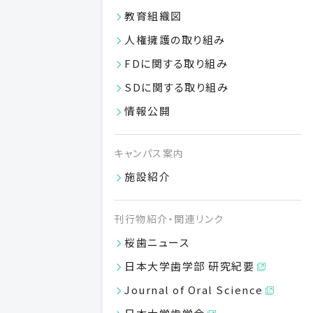
教育組織図
人権擁護の取り組み
FDに関する取り組み
SDに関する取り組み
令和８年度第３回進学相談会（8/23開催）申込必
情報公開
須
高校生や保護者を主な対象とした進学相談会を開催いたし
キャンパス案内
ます。
VIEW MORE
施設紹介
05.21
刊行物紹介・関連リンク
2026
桜歯ニュース
日本大学歯学部 研究紀要
Journal of Oral Science