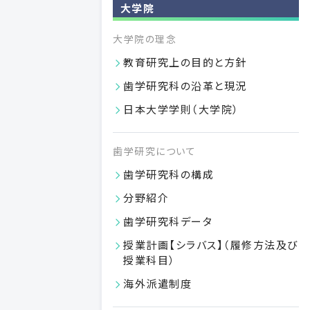
大学院
歯科病院
日本大学歯学部付属
大学院の理念
歯科技工専門学校
日本大学歯学部附属
教育研究上の目的と方針
歯科衛生専門学校
歯学研究科の沿革と現況
日本大学歯学部附属
日本大学学則（大学院）
総合歯学研究所
日本大学歯学部
歯学研究について
歯学研究科の構成
卒業生の方
研究者の方
分野紹介
歯学研究科データ
授業計画【シラバス】（履修方法及び
授業科目）
日本大学歯学部
〒101-8310 東京都千代田区神田駿河台 1-8-13
海外派遣制度
交通アクセス