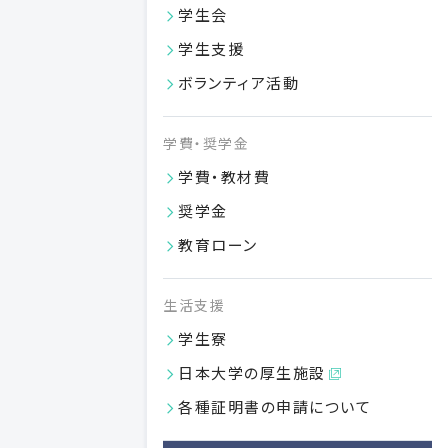
日本大学歯学部への寄付のご案内
学生会
広くご寄付を募っておりますので、ご支援のほどよろしくお願
学生支援
い申し上げます。
VIEW MORE
ボランティア活動
学費・奨学金
学費・教材費
奨学金
教育ローン
生活支援
学生寮
日本大学の厚生施設
付属施設
各種証明書の申請について
図書館
日本大学歯学部