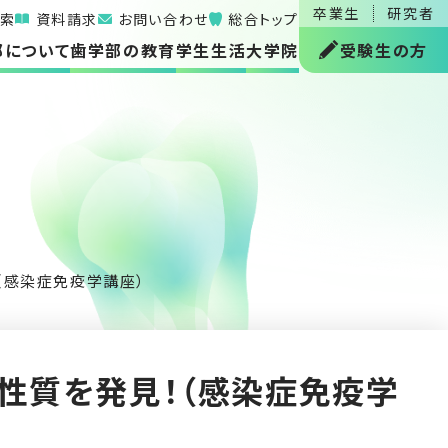
卒業生
研究者
索
資料請求
お問い合わせ
総合トップ
部について
歯学部の教育
学生生活
大学院
受験生の方
（感染症免疫学講座）
性質を発見！（感染症免疫学