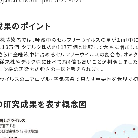
1/jamanetworkopen.2022.50207
成果のポイント
株感染者では、唾液中のセルフリーウイルスの量が１ml中に約
18万個 やデルタ株の約117万個と比較して大幅に増加し
。さらに全唾液中に占めるセルフリーウイルスの割合も、オミ
と、従来株やデルタ株に比べて約4倍も高いことが判明しました
クロン株の感染力の強さの一因と考えられます。
ーウイルスのエアロゾル・空気感染で果たす重要性を世界で初
の研究成果を表す概念図