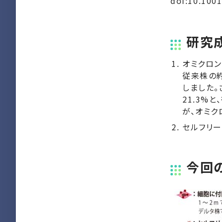
doi:10.100
研究
オミクロン
従来株の約
しました
21.3%
が、オミ
セルフリ
今回