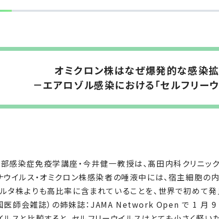
オミクロン株はなぜ爆発的な感染拡
－エアロゾル感染における「セルフリー
部感染症免疫学講座・今井健一教授は、髙田内科クリニック
ナウイルス・オミクロン株感染者の唾液中には、宿主細胞の内
ルタ株よりも高比率に含まれていることを、世界で初めて発見
米国医師会雑誌）の姉妹誌：JAMA Network Open で 1
イルスと比較すると、セルフリーウイルスはとても小さく軽い