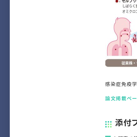
感染症免疫
論文掲載ペ
添付