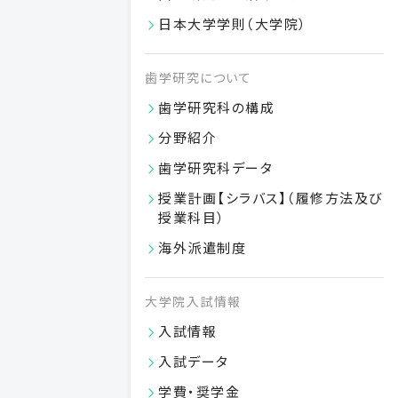
日本大学学則（大学院）
総合歯学研究所
日本大学歯学部
歯学研究について
歯学研究科の構成
卒業生の方
研究者の方
分野紹介
歯学研究科データ
授業計画【シラバス】（履修方法及び
授業科目）
日本大学歯学部
〒101-8310 東京都千代田区神田駿河台 1-8-13
海外派遣制度
交通アクセス
大学院入試情報
学部内向け
このサイトについて
個人情報保護方針
入試情報
© NIHON UNIVERSITY SCHOOL OF DENTISTRY
入試データ
学費・奨学金