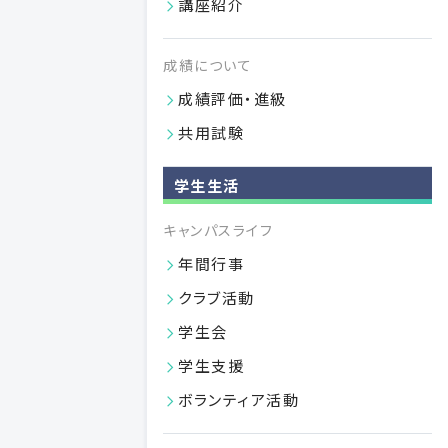
講座紹介
VIEW MORE
成績について
04.01
2026
成績評価・進級
共用試験
学生生活
キャンパスライフ
年間行事
クラブ活動
日本大学歯学部への寄付のご案内
学生会
広くご寄付を募っておりますので、ご支援のほどよろしくお願
学生支援
い申し上げます。
VIEW MORE
ボランティア活動