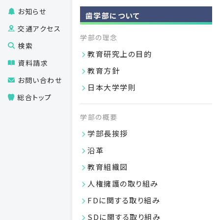
お知らせ
歯学部について
交通アクセス
学部の理念
07.27
検索
2026
教育研究上の目的
資料請求
教育方針
お問い合わせ
日本大学学則
総合トップ
学部の概要
学部長挨拶
沿革
教育組織図
人権擁護の取り組み
FDに関する取り組み
SDに関する取り組み