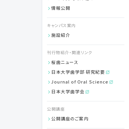
令和８年度第３回進学相談会（8/23開催）申込必
情報公開
須
高校生や保護者を主な対象とした進学相談会を開催いたし
キャンパス案内
ます。
VIEW MORE
施設紹介
05.21
刊行物紹介・関連リンク
2026
桜歯ニュース
日本大学歯学部 研究紀要
Journal of Oral Science
日本大学歯学会
公開講座
公開講座のご案内