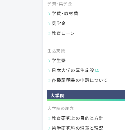
学費・奨学金
学費・教材費
奨学金
教育ローン
生活支援
学生寮
日本大学の厚生施設
付属施設
各種証明書の申請について
図書館
日本大学歯学部
大学院
歯科病院
日本大学歯学部付属
大学院の理念
歯科技工専門学校
日本大学歯学部附属
教育研究上の目的と方針
歯科衛生専門学校
歯学研究科の沿革と現況
日本大学歯学部附属