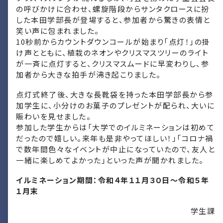
の呼びかけに合わせ、螺旋階段からサンタクロースに扮
した本田学部長が登場すると、参加者から驚きの表情と
笑い声に包まれました。
10秒前からカウントダウンコールが始まり「点灯！」の掛
け声とともに、植栽のネオンやクリスマスツリーのライト
が一斉に点灯すると、クリスマスムードに早変わりし、参
加者から大きな拍手が沸き起こりました。
点灯式終了後、大きな長靴袋を持った本田学部長から参
加学生に、小分けのお菓子のプレゼントが配られ、大いに
賑わいを見せました。
参加した学生からは「大学でのイルミネーションは初めて
だったので嬉しい。来年も是非やってほしい！」「コロナ禍
で数年間色々なイベントが中止になっていたので、友人と
一緒に楽しめてよかった」といった声が聞かれました。
イルミネーション期間：令和４年１１月３０日～令和５年
１月末
学生課