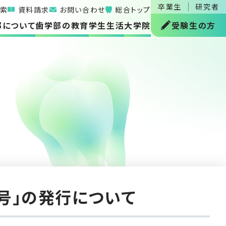
卒業生
研究者
索
資料請求
お問い合わせ
総合トップ
部について
歯学部の教育
学生生活
大学院
受験生の方
月号」の発行について