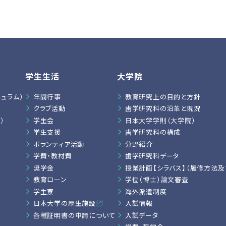
学生生活
大学院
ュラム）
年間行事
教育研究上の目的と方針
クラブ活動
歯学研究科の沿革と現況
）
学生会
日本大学学則（大学院）
学生支援
歯学研究科の構成
ボランティア活動
分野紹介
学費・教材費
歯学研究科データ
奨学金
授業計画【シラバス】（履修方法及
教育ローン
学位（博士）論文審査
学生寮
海外派遣制度
日本大学の厚生施設
入試情報
各種証明書の申請について
入試データ