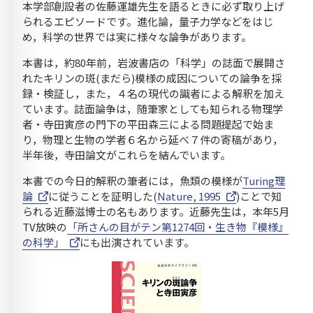
本学部創設者の佐藤運雄先生を語るときに必ず取り上げ
られるエピソードです。進化論，量子力学などをはじ
め，科学の世界では実に様々な論争があります。
本書は，約80年前，岩波書店の「科学」の誌面で展開さ
れたキリンの斑(まだら)模様の成因についての論争を採
録・検証し，また，４名の現代の識者による解釈を加え
ています。誌面論争は，随筆家としても知られる物理学
者・寺田寅彦の門下の平田森三による問題提起で始ま
り，物理と生物の学者６名から延べ７件の寄稿があり，
半年後，寺田論文がこれらを結んでいます。
本書での今日的解釈の筆者には，魚類の模様が
Turing理
論
に従うことを証明した(
Nature, 1995
)ことで知
られる近藤滋博士の名もあります。近藤先生は，本年5月
TV放映の
「所さんの目がテン第1274回・生き物『模様』
の科学」
にも出演されています。