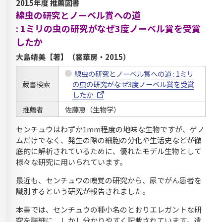
2015年度 推薦図書
線虫の研究とノーベル賞への道
: 1ミリの虫の研究がなぜ3度ノーベル賞を受賞
したか
大島靖美【著】（裳華房・2015）
線虫の研究とノーベル賞への道 : 1ミリ
蔵書検索
の虫の研究がなぜ3度ノーベル賞を受賞
したか
推薦者
佐藤恵（生物学）
センチュウはわずか1mm程度の地味な生物ですが、ゲノ
ムだけでなく、発生の際の細胞の分化や生活史などが徹
底的に解析されているために、優れたモデル生物として
様々な研究に用いられています。
最近も、センチュウの嗅覚の研究から、尿でがん患者を
識別するという研究が報告されました。
本書では、センチュウの種小名のとおりエレガントな研
究を詳細に、しかし分かりやすく記載されています。遺