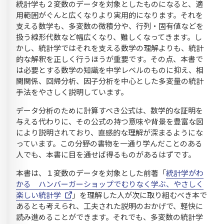
統計学も２変数のデータを対象としたものになると、適
用範囲がぐんと広くなりより実用的になります。それを
支える数学も、多変数の微積分や、行列・固有値などを
扱う線形代数など幅広くなり、難しくなってきます。し
かし、統計学ではそれを支える数学の理解よりも、統計
的な解釈を正しく行うほうが重要です。その点、本書で
は必要とする数学の知識を中学レベルのものに抑え、相
関関係、回帰分析、因子分析を中心とした多変量の統計
手法をやさしく説明しています。
データ分析のために計算すべき公式は、数学的な証明を
与える代わりに、その公式の持つ意味や背景を豊富な図
により説明されており、直感的な理解が深まるようにな
っています。この分野の書物を一通り学んだことのある
人でも、本書に目を通せば得るものがあるはずです。
本書は、１変数のデータを対象とした前著「
統計学がわ
かる ハンバーガーショップでむりなく学ぶ、やさしく
楽しい統計学
」を理解した人が次に取り組むべき本で
あるとも考えられ、工夫された説明のおかげで、軽快に
読み進めることができます。それでも、多変数の統計学