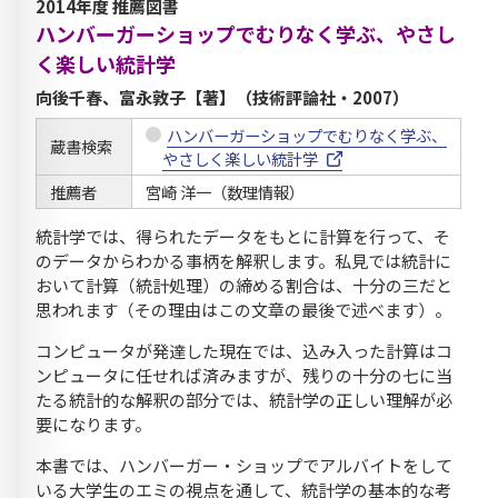
2014年度 推薦図書
ハンバーガーショップでむりなく学ぶ、やさし
く楽しい統計学
向後千春、富永敦子【著】（技術評論社・2007）
ハンバーガーショップでむりなく学ぶ、
蔵書検索
やさしく楽しい統計学
推薦者
宮崎 洋一（数理情報）
統計学では、得られたデータをもとに計算を行って、そ
のデータからわかる事柄を解釈します。私見では統計に
おいて計算（統計処理）の締める割合は、十分の三だと
思われます（その理由はこの文章の最後で述べます）。
コンピュータが発達した現在では、込み入った計算はコ
ンピュータに任せれば済みますが、残りの十分の七に当
たる統計的な解釈の部分では、統計学の正しい理解が必
要になります。
本書では、ハンバーガー・ショップでアルバイトをして
いる大学生のエミの視点を通して、統計学の基本的な考