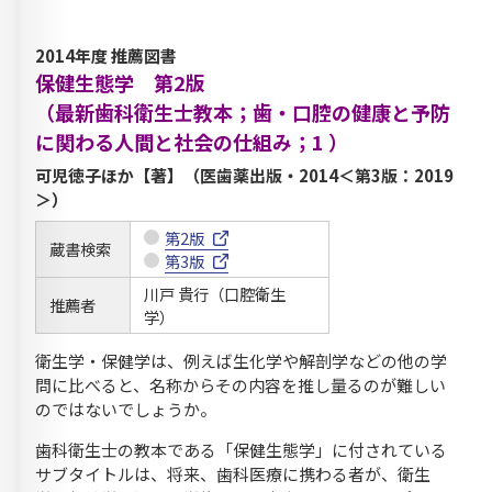
2014年度 推薦図書
保健生態学 第2版
（最新歯科衛生士教本；歯・口腔の健康と予防
に関わる人間と社会の仕組み；1 ）
可児徳子ほか【著】（医歯薬出版・2014＜第3版：2019
＞）
第2版
蔵書検索
第3版
川戸 貴行（口腔衛生
推薦者
学）
衛生学・保健学は、例えば生化学や解剖学などの他の学
問に比べると、名称からその内容を推し量るのが難しい
のではないでしょうか。
歯科衛生士の教本である「保健生態学」に付されている
サブタイトルは、将来、歯科医療に携わる者が、衛生