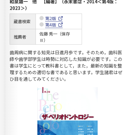
和泉雄一 他 【編著】（永末書店・2014＜第4版：
2023＞）
第2版
蔵書検索
第4版
佐藤 秀一（保存
推薦者
Ⅲ）
歯周病に関する知見は日進月歩です。そのため，歯科医
師や歯学部学生は時勢に対応した知識が必要です。この
書は学生にとって教科書として，また，最新の知識を整
理するための適切な書であると思います。学生諸君はぜ
ひ目を通してみてください。