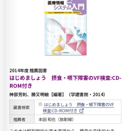
2014年度 推薦図書
はじめましょう 摂食・嚥下障害のVF検査:CD-
ROM付き
神部芳則、勝又明敏【編著】（学建書院・2014）
はじめましょう 摂食・嚥下障害のVF
蔵書検索
検査:CD-ROM付き
推薦者
本田 和也（放射線）
この本は解剖学的な基本事項から，検査の具体的な手