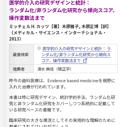
医学的介入の研究デザインと統計：
ランダム化/非ランダム化研究から傾向スコア、
操作変数法まで
ミッチェル H. カッツ【著】木原雅子, 木原正博【訳】
（メディカル・サイエンス・インターナショナル・
2013）
医学的介入の研究デザインと統計： ラ
蔵書検索
ンダム化/非ランダム化研究から傾向ス
コア、操作変数法まで
推薦者
清水 典佳（矯正学）
昨今の歯科医療は、Evidence based medicineを視野に
入れた治療が行われています。
本書は特に研究デザイン、統計学的手法、ランダム化研
究と非ランダム化研究をカバーしつつ系統的に記載して
いる研究ベースの書籍です。
臨床研究の大きな潮流としてその実用的な理解のために
参考にされてはいかがでしょう。