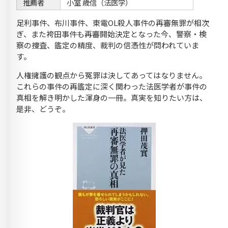
推薦者
小室 歳信（法医学）
足利事件、布川事件、東電OL殺人事件の再審無罪が相次
ぎ、また袴田事件も再審開始決定となった今、警察・検
察の捜査、鑑定の精度、裁判の信憑性が問われていま
す。
人権擁護の観点から冤罪は決してあってはなりません。
これらの事件の再鑑定に深く関わった法医学者が事件の
真相を解き明かした渾身の一冊。真実を知りたい方は、
是非、どうぞ。