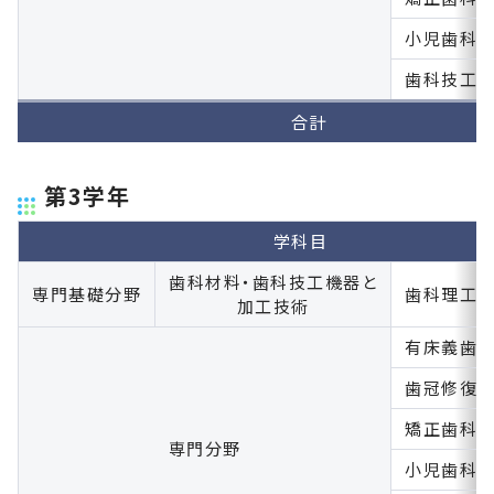
小児歯科
歯科技工
合計
第3学年
学科目
歯科材料・歯科技工機器と
専門基礎分野
歯科理工
加工技術
有床義歯
歯冠修復
矯正歯科
専門分野
小児歯科