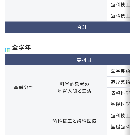
歯科技工
歯科技工
合計
全学年
学科目
医学英語
造形美術
科学的思考の
基礎分野
基盤人間と生活
情報科学
基礎科学
歯科技工
歯科技工と歯科医療
基礎歯科