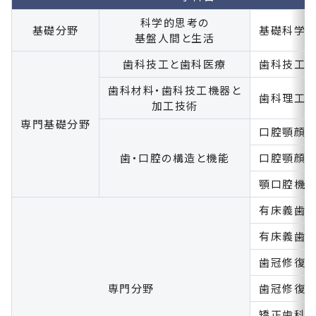
科学的思考の
基礎分野
基礎科学
基盤人間と生活
歯科技工と歯科医療
歯科技工
歯科材料・歯科技工機器と
歯科理工
加工技術
専門基礎分野
口腔顎顔
歯・口腔の構造と機能
口腔顎顔
顎口腔機
有床義歯
有床義歯
歯冠修復
専門分野
歯冠修復
矯正歯科