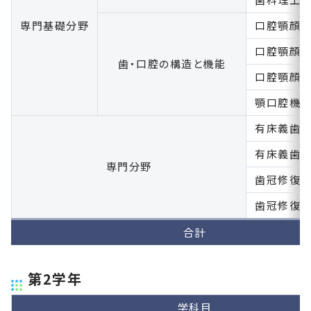
専門基礎分野
口腔顎顔
口腔顎顔
歯・口腔の構造と機能
口腔顎顔
顎口腔機
有床義歯
有床義歯
専門分野
歯冠修復
歯冠修復
合計
第2学年
学科目