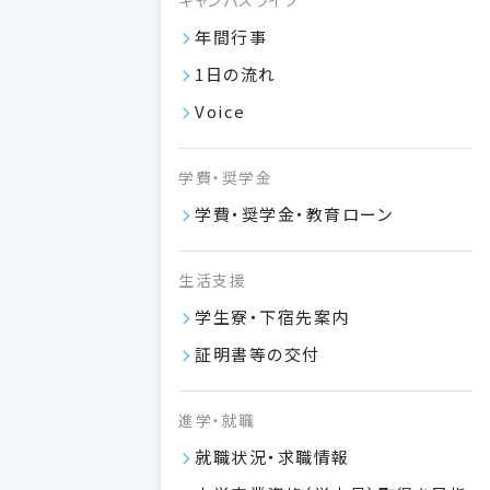
キャンパスライフ
歯科衛生専門学校
日本大学歯学部附属
年間行事
1日の流れ
総合歯学研究所
日本大学歯学部
Voice
卒業生の方
学費・奨学金
学費・奨学金・教育ローン
生活支援
日本大学歯学部附属歯科技工専門学校
学生寮・下宿先案内
〒101-8310 東京都千代田区神田駿河台 1-8-13
証明書等の交付
交通アクセス
進学・就職
学部内向け
このサイトについて
個人情報保護方針
就職状況・求職情報
© NIHON UNIVERSITY SCHOOL OF DENTISTRY