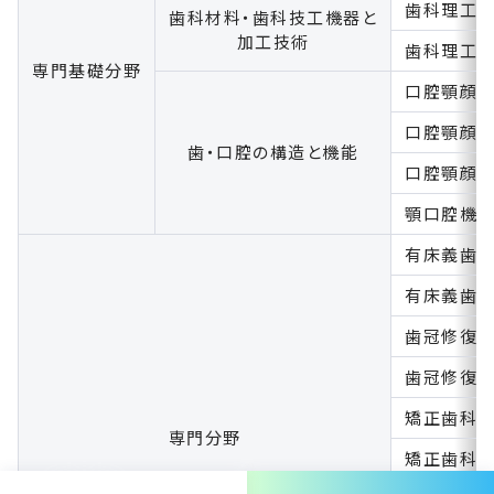
歯科理工
歯科材料・歯科技工機器と
加工技術
歯科理工
専門基礎分野
口腔顎顔
口腔顎顔
歯・口腔の構造と機能
口腔顎顔
顎口腔機
有床義歯
有床義歯
歯冠修復
歯冠修復
矯正歯科
専門分野
矯正歯科