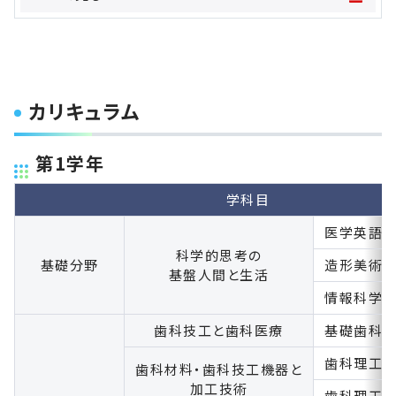
カリキュラム
第1学年
学科目
医学英語
科学的思考の
基礎分野
造形美術
基盤人間と生活
情報科学
歯科技工と歯科医療
基礎歯科
歯科理工
歯科材料・歯科技工機器と
加工技術
歯科理工