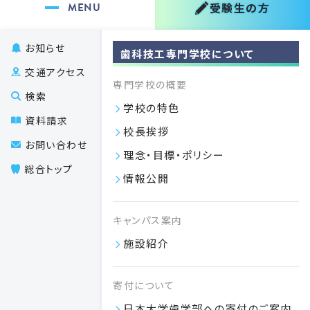
小児歯科
受験生の方
小児歯科
お知らせ
歯科技工専門学校について
歯科技工
交通アクセス
歯科技工
専門学校の概要
検索
合計
学校の特色
資料請求
校長挨拶
お問い合わせ
理念・目標・ポリシー
総合トップ
情報公開
教育について
キャンパス案内
歯科技工士とは・3年間の流れ
施設紹介
カリキュラム
寄付について
授業計画（シラバス）
日本大学歯学部への寄付のご案内