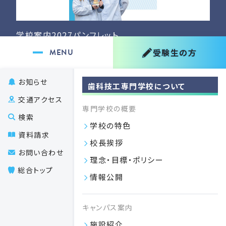
学校案内2027パンフレット
学校案内2027を掲載いたしました
受験生の方
VIEW MORE
お知らせ
歯科技工専門学校について
08.20
交通アクセス
2025
専門学校の概要
検索
学校の特色
資料請求
校長挨拶
お問い合わせ
理念・目標・ポリシー
総合トップ
情報公開
キャンパス案内
歯科技工専門学校への寄付のご案内
施設紹介