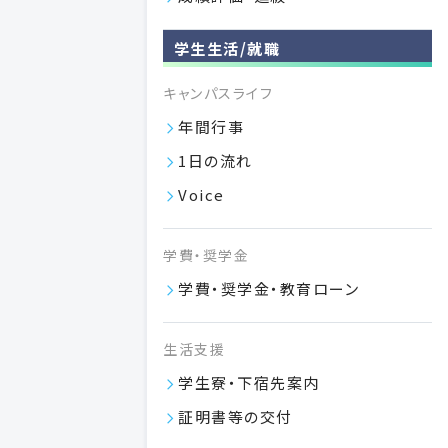
図書館
日本大学歯学部
学生生活/就職
歯科病院
日本大学歯学部付属
キャンパスライフ
歯科衛生専門学校
日本大学歯学部附属
年間行事
1日の流れ
総合歯学研究所
日本大学歯学部
Voice
卒業生の方
学費・奨学金
学費・奨学金・教育ローン
生活支援
日本大学歯学部附属歯科技工専門学校
学生寮・下宿先案内
〒101-8310 東京都千代田区神田駿河台 1-8-13
証明書等の交付
交通アクセス