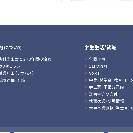
育について
学生生活/就職
歯科衛生士とは・3年間の流れ
年間行事
カリキュラム
1日の流れ
授業計画（シラバス）
Voice
成績評価・進級
学費・奨学金・教育ロー
学生寮・下宿先案内
証明書等の交付
就職状況・求職情報
大学卒業資格（学士号）