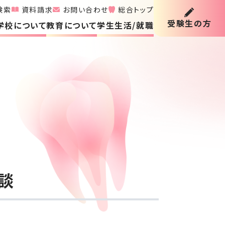
検索
資料請求
お問い合わせ
総合トップ
受験生の方
学校について
教育について
学生生活/就職
談