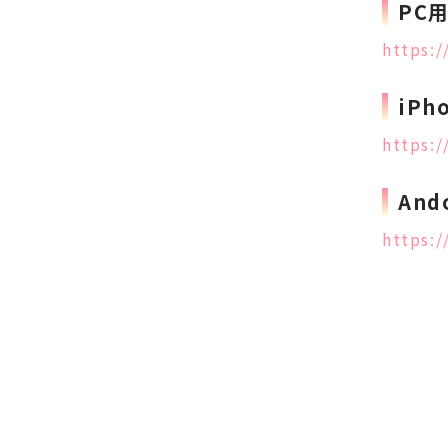
PC
https:
iPh
https:
And
https: