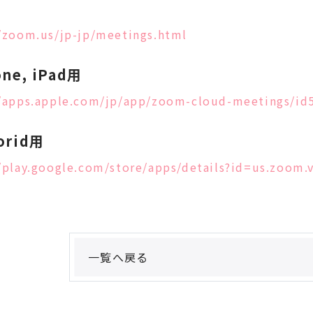
用
//zoom.us/jp-jp/meetings.html
one, iPad用
//apps.apple.com/jp/app/zoom-cloud-meetings/id
orid用
//play.google.com/store/apps/details?id=us.zoom
一覧へ戻る