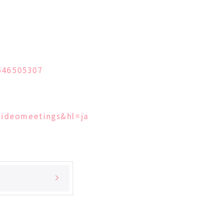
546505307
.videomeetings&hl=ja