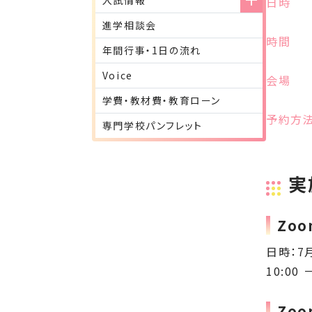
日時
進学相談会
時間
年間行事・1日の流れ
Voice
会場
学費・教材費・教育ローン
予約方
専門学校パンフレット
実
Zo
日時：7
10:00 
Zo