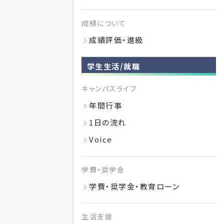
付属施設
成績について
日本大学歯学部
成績評価・進級
図書館
日本大学歯学部
学生生活/就職
歯科病院
日本大学歯学部付属
キャンパスライフ
歯科技工専門学校
日本大学歯学部附属
年間行事
1日の流れ
総合歯学研究所
日本大学歯学部
Voice
卒業生の方
学費・奨学金
学費・奨学金・教育ローン
生活支援