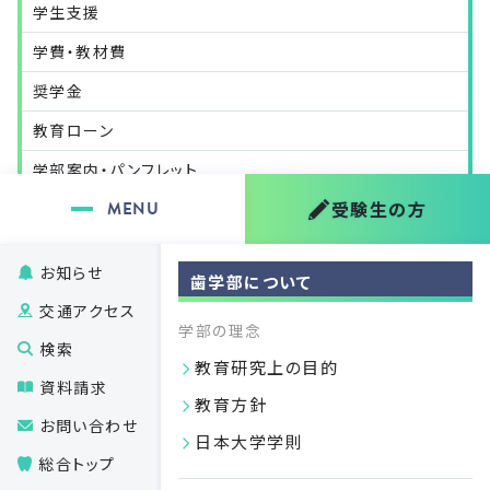
学生支援
学費・教材費
奨学金
教育ローン
学部案内・パンフレット
受験生の方
お知らせ
歯学部について
07.27
交通アクセス
2026
学部の理念
検索
教育研究上の目的
資料請求
教育方針
お問い合わせ
日本大学学則
総合トップ