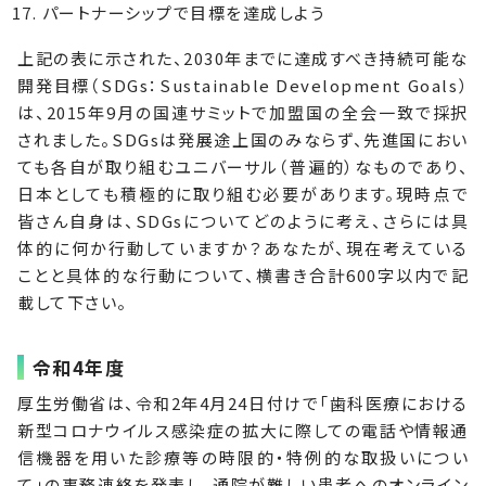
パートナーシップで目標を達成しよう
上記の表に示された、2030年までに達成すべき持続可能な
開発目標（SDGs：Sustainable Development Goals）
は、2015年9月の国連サミットで加盟国の全会一致で採択
されました。SDGsは発展途上国のみならず、先進国におい
ても各自が取り組むユニバーサル（普遍的）なものであり、
日本としても積極的に取り組む必要があります。現時点で
皆さん自身は、SDGsについてどのように考え、さらには具
体的に何か行動していますか？あなたが、現在考えている
ことと具体的な行動について、横書き合計600字以内で記
載して下さい。
令和4年度
厚生労働省は、令和2年4月24日付けで「歯科医療における
新型コロナウイルス感染症の拡大に際しての電話や情報通
信機器を用いた診療等の時限的・特例的な取扱いについ
て」の事務連絡を発表し、通院が難しい患者へのオンライン