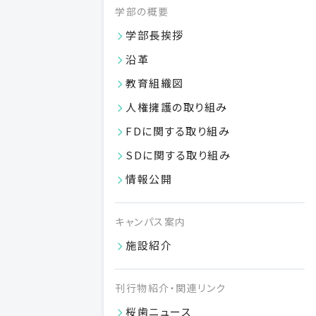
学部の概要
学部長挨拶
沿革
教育組織図
人権擁護の取り組み
FDに関する取り組み
SDに関する取り組み
令和８年度第３回進学相談会（8/23開催）申込必須
情報公開
高校生や保護者を主な対象とした進学相談会を開催いたしま
す。
VIEW MORE
キャンパス案内
施設紹介
05.21
2026
刊行物紹介・関連リンク
桜歯ニュース