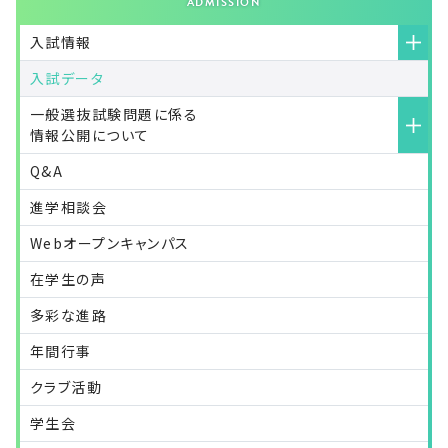
入試情報
入試データ
一般選抜試験問題に係る
情報公開について
Q&A
進学相談会
オンライン入学手続
（準備中）
入学者選抜における特別措置について
（準備中）
Webオープンキャンパス
在学生の声
多彩な進路
年間行事
クラブ活動
学生会