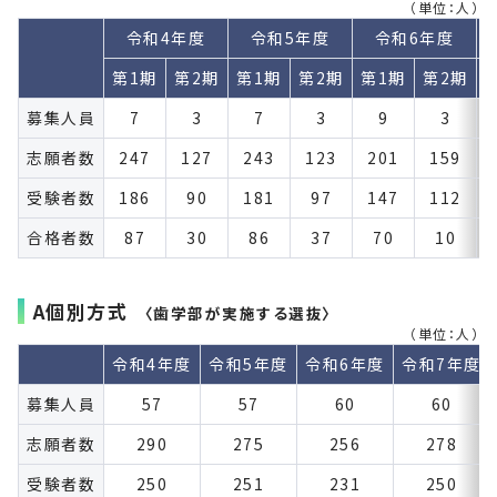
（単位：人）
令和4年度
令和5年度
令和6年度
第1期
第2期
第1期
第2期
第1期
第2期
募集人員
7
3
7
3
9
3
志願者数
247
127
243
123
201
159
受験者数
186
90
181
97
147
112
合格者数
87
30
86
37
70
10
A個別方式
〈歯学部が実施する選抜〉
（単位：人）
令和4年度
令和5年度
令和6年度
令和7年度
募集人員
57
57
60
60
志願者数
290
275
256
278
受験者数
250
251
231
250