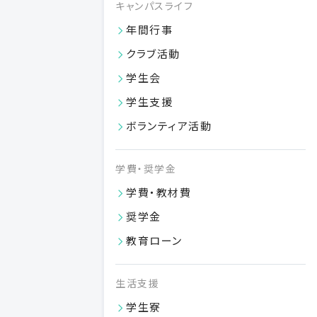
キャンパスライフ
年間行事
クラブ活動
日本大学歯学部への寄付のご案内
学生会
広くご寄付を募っておりますので、ご支援のほどよろしくお願い
学生支援
申し上げます。
VIEW MORE
ボランティア活動
学費・奨学金
学費・教材費
奨学金
教育ローン
生活支援
学生寮