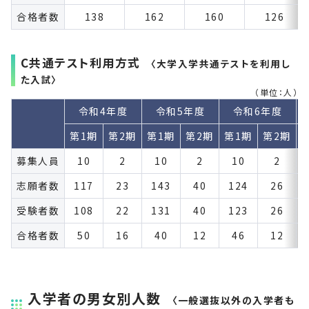
合格者数
138
162
160
126
C共通テスト利用方式
〈大学入学共通テストを利用し
た入試〉
（単位：人）
令和4年度
令和5年度
令和6年度
第1期
第2期
第1期
第2期
第1期
第2期
募集人員
10
2
10
2
10
2
志願者数
117
23
143
40
124
26
受験者数
108
22
131
40
123
26
合格者数
50
16
40
12
46
12
入学者の男女別人数
〈一般選抜以外の入学者も