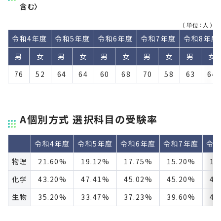
含む〉
（単位：人）
令和4年度
令和5年度
令和6年度
令和7年度
令和8年度
男
女
男
女
男
女
男
女
男
女
76
52
64
64
60
68
70
58
63
64
A個別方式 選択科目の受験率
令和4年度
令和5年度
令和6年度
令和7年度
令和
物理
21.60%
19.12%
17.75%
15.20%
17
化学
43.20%
47.41%
45.02%
45.20%
40
生物
35.20%
33.47%
37.23%
39.60%
42