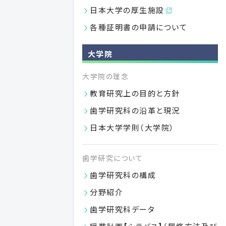
日本大学の厚生施設
付属施設
各種証明書の申請について
図書館
日本大学歯学部
大学院
歯科病院
日本大学歯学部付属
大学院の理念
歯科技工専門学校
日本大学歯学部附属
教育研究上の目的と方針
歯科衛生専門学校
歯学研究科の沿革と現況
日本大学歯学部附属
日本大学学則（大学院）
総合歯学研究所
日本大学歯学部
歯学研究について
歯学研究科の構成
卒業生の方
研究者の方
分野紹介
歯学研究科データ